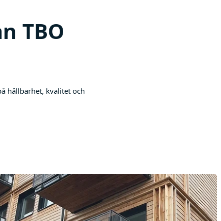
ån TBO
 hållbarhet, kvalitet och