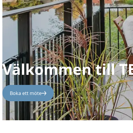
Välkommen till T
Boka ett möte