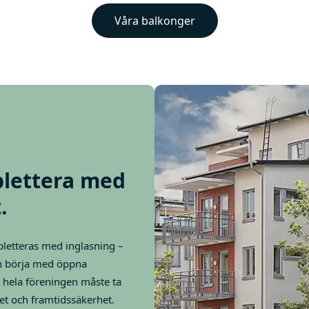
Våra balkonger
plettera med
.
pletteras med inglasning –
an börja med öppna
t hela föreningen måste ta
tet och framtidssäkerhet.