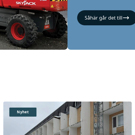
Såhär går det till
Nyhet