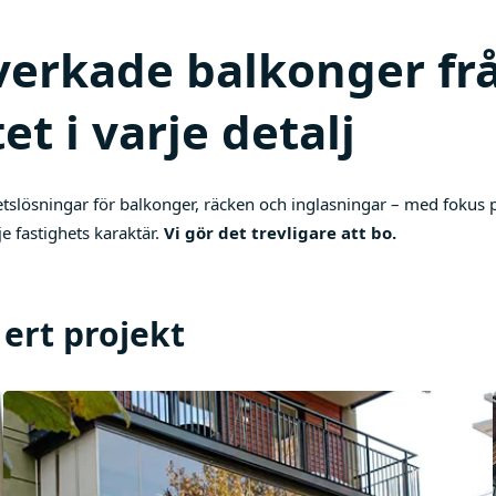
lverkade balkonger fr
et i varje detalj
slösningar för balkonger, räcken och inglasningar – med fokus på
je fastighets karaktär.
Vi gör det trevligare att bo.
 ert projekt