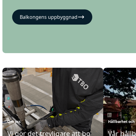
Balkongens uppbyggnad
Om oss
Hållbarhet och 
Vi gör det trevligare att bo
Vår håll